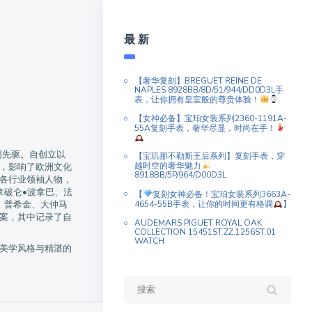
最 新
【奢华复刻】BREGUET REINE DE
NAPLES 8928BB/8D/51/944/DD0D3L手
表，让你拥有皇室般的尊贵体验！
【女神必备】宝珀女装系列2360-1191A-
55A复刻手表，奢华尽显，时尚在手！
明先驱。自创立以
【宝玑那不勒斯王后系列】复刻手表，穿
越时空的奢华魅力
，影响了欧洲文化
8918BB/5P/964/D00D3L
各行业领袖人物，
拿破仑•波拿巴、法
【
复刻女神必备！宝珀女装系列3663A-
4654-55B手表，让你的时间更有格调
】
、普希金、大仲马
案，其中记录了自
AUDEMARS PIGUET ROYAL OAK
COLLECTION 15451ST.ZZ.1256ST.01
WATCH
到美学风格与精湛的