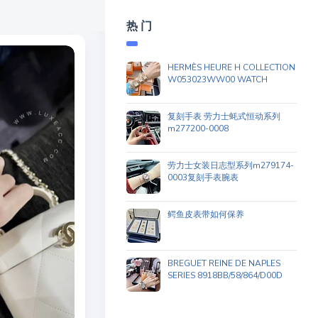
热 门
HERMÈS HEURE H COLLECTION
W053023WW00 WATCH
复刻手表 劳力士蚝式恒动系列
m277200-0008
劳力士女装日志型系列m279174-
0003复刻手表腕表
鳄鱼皮表带如何保养
BREGUET REINE DE NAPLES
SERIES 8918BB/58/864/D00D