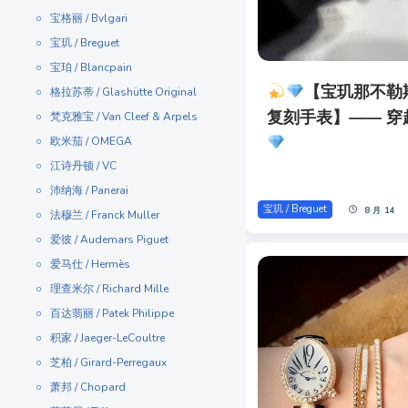
宝格丽 / Bvlgari
宝玑 / Breguet
宝珀 / Blancpain
【宝玑那不勒斯
格拉苏蒂 / Glashütte Original
复刻手表】—— 穿
梵克雅宝 / Van Cleef & Arpels
欧米茄 / OMEGA
江诗丹顿 / VC
沛纳海 / Panerai
宝玑 / Breguet
8 月 14
法穆兰 / Franck Muller
爱彼 / Audemars Piguet
爱马仕 / Hermès
理查米尔 / Richard Mille
百达翡丽 / Patek Philippe
积家 / Jaeger-LeCoultre
芝柏 / Girard-Perregaux
萧邦 / Chopard