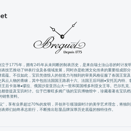
et
立于1775年，拥有245年从未间断的制表历史，是来自瑞士汝山谷的时计发
制表技艺推动了钟表行业及各领域发展，同时亦是欧洲文化传承的重要组成部分
牌底蕴。不仅如此，宝玑凭借惊人的创造力与独到的审美风格征服了各国王室及
史风云人物的青睐，其中包括法国国王路易十六、法国王后玛丽•安托瓦内特、
斯王后卡洛琳•缪拉、俄国沙皇亚历山大一世和英国维多利亚女王等。巴尔扎克
也都曾提及宝玑时计。位于巴黎旺多姆广场的宝玑博物馆中，珍藏着著名宝玑档
的销售资料。
父”，享有业界超过70%的发明，开创并引领顶级时计的美学艺术理念，将独
制表师们始终承志前行，不断推出彰显品牌深厚历史底蕴的独特佳作。