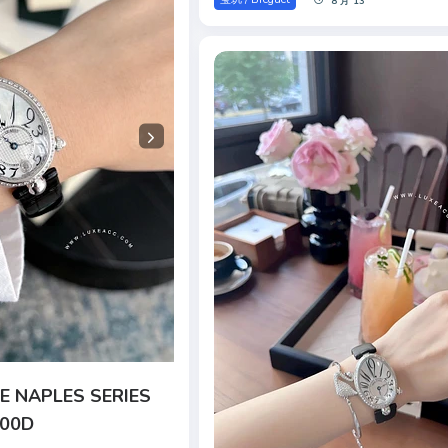
8 月 13
E NAPLES SERIES
D00D