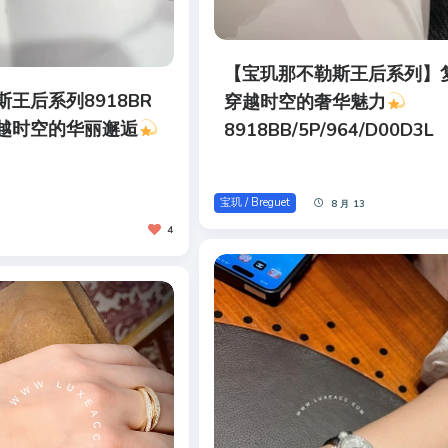
【宝玑那不勒斯王后系列】
王后系列8918BR
穿越时空的奢华魅力
越时空的华丽邂逅
8918BB/5P/964/D00D3L
宝玑 / Breguet
8 月 13
4