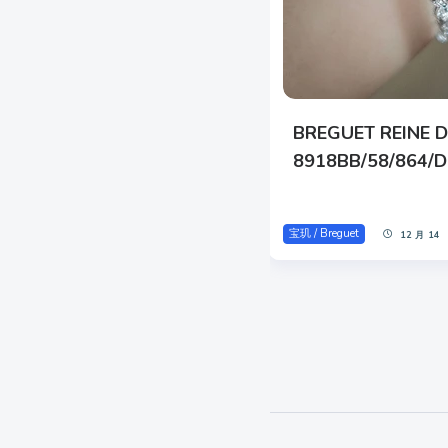
BREGUET REINE D
8918BB/58/864/
宝玑 / Breguet
12 月 14