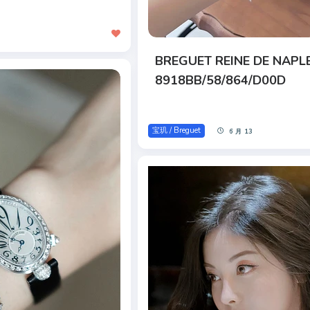
BREGUET REINE DE NAPL
8918BB/58/864/D00D
宝玑 / Breguet
6 月 13