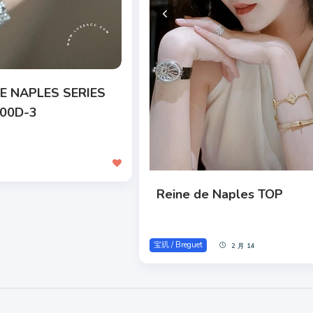
E NAPLES SERIES
D00D-3
Reine de Naples TOP
宝玑 / Breguet
2 月 14