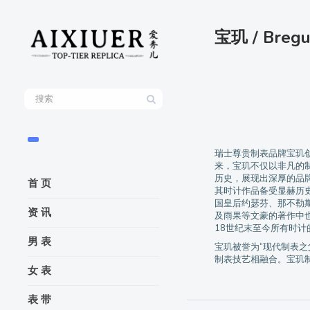
宝玑 / Bregu
瑞士尊贵制表品牌宝玑创
来，宝玑不仅以非凡的
历史，展现出深厚的品
首 页
其时计作品备受显赫历
国皇后约瑟芬、那不勒
资 讯
及雨果等文豪的著作中
18世纪末至今所有时计
男 表
宝玑被誉为“现代制表之
制表技艺相融合。宝玑
女 表
表 带