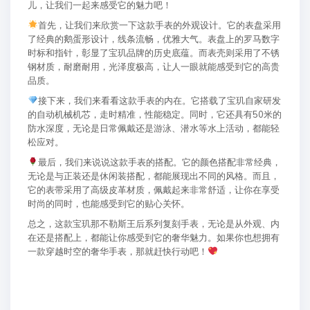
儿，让我们一起来感受它的魅力吧！
首先，让我们来欣赏一下这款手表的外观设计。它的表盘采用
了经典的鹅蛋形设计，线条流畅，优雅大气。表盘上的罗马数字
时标和指针，彰显了宝玑品牌的历史底蕴。而表壳则采用了不锈
钢材质，耐磨耐用，光泽度极高，让人一眼就能感受到它的高贵
品质。
接下来，我们来看看这款手表的内在。它搭载了宝玑自家研发
的自动机械机芯，走时精准，性能稳定。同时，它还具有50米的
防水深度，无论是日常佩戴还是游泳、潜水等水上活动，都能轻
松应对。
最后，我们来说说这款手表的搭配。它的颜色搭配非常经典，
无论是与正装还是休闲装搭配，都能展现出不同的风格。而且，
它的表带采用了高级皮革材质，佩戴起来非常舒适，让你在享受
时尚的同时，也能感受到它的贴心关怀。
总之，这款宝玑那不勒斯王后系列复刻手表，无论是从外观、内
在还是搭配上，都能让你感受到它的奢华魅力。如果你也想拥有
一款穿越时空的奢华手表，那就赶快行动吧！