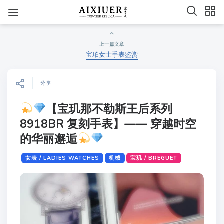
上一篇文章
宝珀女士手表鉴赏
分享
【宝玑那不勒斯王后系列
8918BR 复刻手表】—— 穿越时空
的华丽邂逅
女表 / LADIES WATCHES
机械
宝玑 / BREGUET