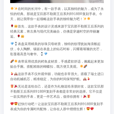
在时间的长河中，有一款手表，以其独特的魅力，成为了永
恒的经典。那就是宝玑那不勒斯王后系列8918BR复刻手表。今
天，就让我带你一起领略这款手表的独特魅力吧！
首先，这款手表的设计灵感来源于宝玑那不勒斯王后系列的
经典元素，将古典与现代完美融合，仿佛是穿越时空的华丽邂
逅。
表盘采用精美的珍珠贝母材质，独特的纹理犹如海浪般起
伏，令人陶醉。镶嵌在表盘上的钻石时标，闪耀着璀璨的光芒，
彰显着高贵与奢华。
表带采用优质的鳄鱼皮材质，手感柔软舒适，佩戴起来更加
贴合手腕。搭配精致的蝴蝶扣，既方便又美观。
这款手表不仅外观华丽，功能也非常强大。搭载了瑞士进口
自动机械机芯，精准稳定，为你的时间保驾护航。
无论是送给自己，还是作为礼物送给亲朋好友，这款宝玑那
不勒斯王后系列8918BR复刻手表都是非常好的选择。它不仅是
一款实用的手表，更是一件艺术品，值得你拥有！
赶快行动吧！让这款宝玑那不勒斯王后系列8918BR复刻手
表成为你的专属时尚配饰，让你在人群中熠熠生辉！