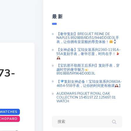
最 新
【奢华复刻】BREGUET REINE DE
NAPLES 8928BB/8D/51/944/DD0D3L手
表，让你拥有皇室般的尊贵体验！
【女神必备】宝珀女装系列2360-1191A-
55A复刻手表，奢华尽显，时尚在手！
【宝玑那不勒斯王后系列】复刻手表，穿
73-
越时空的奢华魅力
8918BB/5P/964/D00D3L
【
复刻女神必备！宝珀女装系列3663A-
4654-55B手表，让你的时间更有格调
】
AUDEMARS PIGUET ROYAL OAK
COLLECTION 15451ST.ZZ.1256ST.01
WATCH
 WATCHES
 CHOPARD