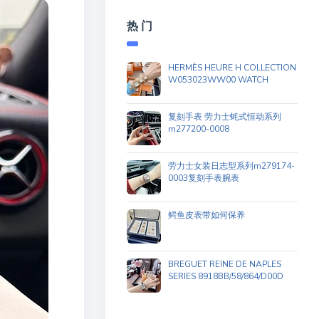
热 门
HERMÈS HEURE H COLLECTION
W053023WW00 WATCH
复刻手表 劳力士蚝式恒动系列
m277200-0008
劳力士女装日志型系列m279174-
0003复刻手表腕表
鳄鱼皮表带如何保养
BREGUET REINE DE NAPLES
SERIES 8918BB/58/864/D00D