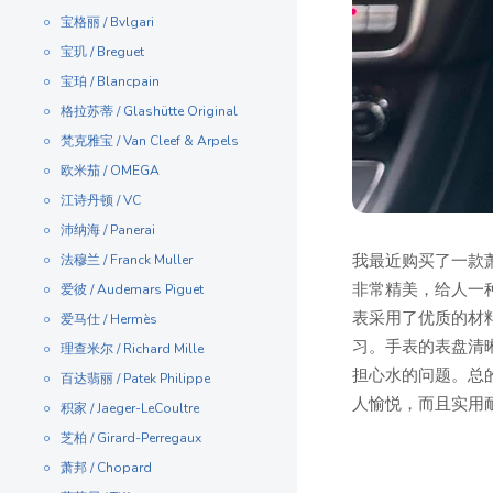
宝格丽 / Bvlgari
宝玑 / Breguet
宝珀 / Blancpain
格拉苏蒂 / Glashütte Original
梵克雅宝 / Van Cleef & Arpels
欧米茄 / OMEGA
江诗丹顿 / VC
沛纳海 / Panerai
我最近购买了一款萧邦
法穆兰 / Franck Muller
非常精美，给人一
爱彼 / Audemars Piguet
表采用了优质的材
爱马仕 / Hermès
习。手表的表盘清
理查米尔 / Richard Mille
担心水的问题。总的
百达翡丽 / Patek Philippe
人愉悦，而且实用
积家 / Jaeger-LeCoultre
芝柏 / Girard-Perregaux
萧邦 / Chopard