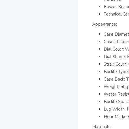
Power Reser
Technical Cer
Appearance:
Case Diame
Case Thickn
Dial Color: 
Dial Shape:
Strap Color:
Buckle Type:
Case Back: T
Weight: 50g
Water Resis
Buckle Spaci
Lug Width: 
Hour Markers
Materials: