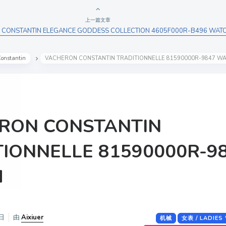
上一篇文章
CONSTANTIN ELEGANCE GODDESS COLLECTION 4605F000R-B496 WAT
onstantin
VACHERON CONSTANTIN TRADITIONNELLE 81590000R-9847 W
RON CONSTANTIN
TIONNELLE 81590000R-9
H
日
由
Aixiuer
机械
女表 / LADIES