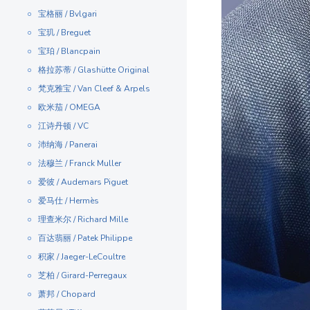
宝格丽 / Bvlgari
宝玑 / Breguet
宝珀 / Blancpain
格拉苏蒂 / Glashütte Original
梵克雅宝 / Van Cleef & Arpels
欧米茄 / OMEGA
江诗丹顿 / VC
沛纳海 / Panerai
法穆兰 / Franck Muller
爱彼 / Audemars Piguet
爱马仕 / Hermès
理查米尔 / Richard Mille
百达翡丽 / Patek Philippe
积家 / Jaeger-LeCoultre
芝柏 / Girard-Perregaux
萧邦 / Chopard