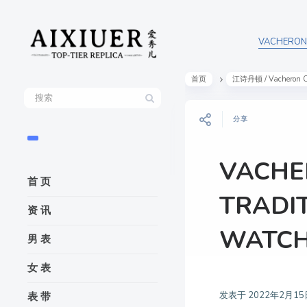
VACHERON 
首页
江诗丹顿 / Vacheron C
分享
VACHE
首 页
TRADI
资 讯
WATC
男 表
女 表
发表于
2022年2月15
表 带