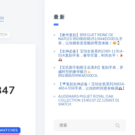
最 新
CH
ATCH
【奢华复刻】BREGUET REINE DE
NAPLES 8928BB/8D/51/944/DD0D3L手
表，让你拥有皇室般的尊贵体验！
【女神必备】宝珀女装系列2360-1191A-
55A复刻手表，奢华尽显，时尚在手！
【宝玑那不勒斯王后系列】复刻手表，穿
越时空的奢华魅力
8918BB/5P/964/D00D3L
【
复刻女神必备！宝珀女装系列3663A-
847
4654-55B手表，让你的时间更有格调
】
AUDEMARS PIGUET ROYAL OAK
COLLECTION 15451ST.ZZ.1256ST.01
WATCH
 WATCHES