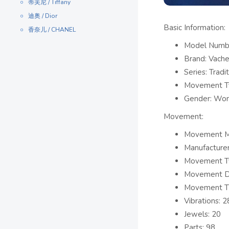
蒂芙尼 / Tiffany
迪奥 / Dior
Basic Information:
香奈儿 / CHANEL
Model Numb
Brand: Vache
Series: Tradi
Movement Ty
Gender: Wo
Movement:
Movement M
Manufacturer
Movement Ty
Movement D
Movement Th
Vibrations: 
Jewels: 20
Parts: 98