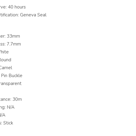
ve: 40 hours
tification: Geneva Seal
ter: 33mm
ess: 7.7mm
White
 Round
 Camel
 Pin Buckle
ransparent
tance: 30m
ng: N/A
N/A
: Stick