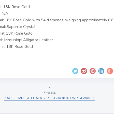
l: 18K Rose Gold
: N/A
al: 18K Rose Gold with 54 diamonds, weighing approximately 0.8
ial: Sapphire Crystal
ial: 18K Rose Gold
l: Mississippi Alligator Leather
ial: 18K Rose Gold
下一篇文章
PIAGET LIMELIGHT GALA SERIES G0A38161 WRISTWATCH.