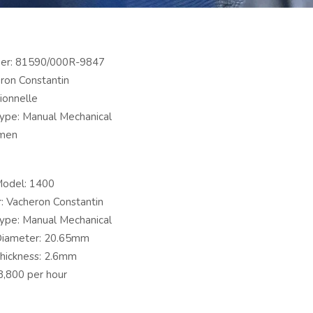
er: 81590/000R-9847
ron Constantin
tionnelle
pe: Manual Mechanical
men
odel: 1400
: Vacheron Constantin
pe: Manual Mechanical
iameter: 20.65mm
ickness: 2.6mm
28,800 per hour