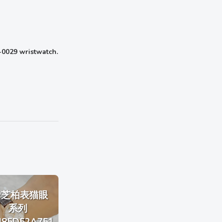
0029 wristwatch.
P芝柏表猫眼
系列
485D52A751-