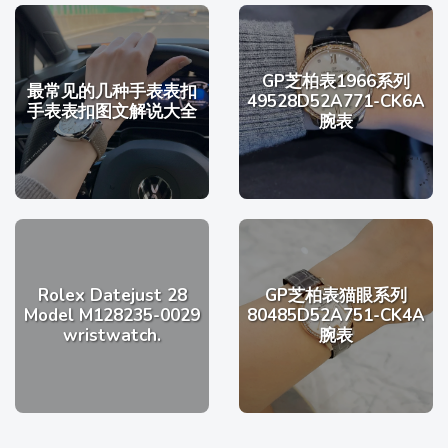
GP芝柏表1966系列
最常见的几种手表表扣
49528D52A771-CK6A
手表表扣图文解说大全
腕表
Rolex Datejust 28
GP芝柏表猫眼系列
Model M128235-0029
80485D52A751-CK4A
wristwatch.
腕表